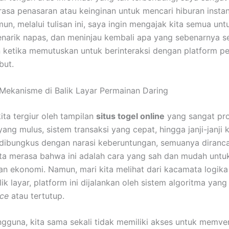
asa penasaran atau keinginan untuk mencari hiburan instan
un, melalui tulisan ini, saya ingin mengajak kita semua unt
enarik napas, dan meninjau kembali apa yang sebenarnya s
 ketika memutuskan untuk berinteraksi dengan platform p
but.
ekanisme di Balik Layar Permainan Daring
kita tergiur oleh tampilan
situs togel online
yang sangat pro
ang mulus, sistem transaksi yang cepat, hingga janji-janj
dibungkus dengan narasi keberuntungan, semuanya diranc
a merasa bahwa ini adalah cara yang sah dan mudah untu
n ekonomi. Namun, mari kita melihat dari kacamata logika
alik layar, platform ini dijalankan oleh sistem algoritma yang
rce
atau tertutup.
gguna, kita sama sekali tidak memiliki akses untuk memver