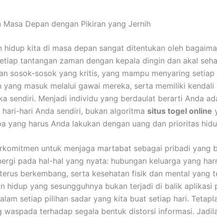
Masa Depan dengan Pikiran yang Jernih
n hidup kita di masa depan sangat ditentukan oleh bagaima
etiap tantangan zaman dengan kepala dingin dan akal sehat
 sosok-sosok yang kritis, yang mampu menyaring setiap 
 yang masuk melalui gawai mereka, serta memiliki kendali
ka sendiri. Menjadi individu yang berdaulat berarti Anda ad
s hari-hari Anda sendiri, bukan algoritma
situs togel online
a yang harus Anda lakukan dengan uang dan prioritas hid
erkomitmen untuk menjaga martabat sebagai pribadi yang b
ergi pada hal-hal yang nyata: hubungan keluarga yang har
 terus berkembang, serta kesehatan fisik dan mental yang t
n hidup yang sesungguhnya bukan terjadi di balik aplikasi 
alam setiap pilihan sadar yang kita buat setiap hari. Tetap
g waspada terhadap segala bentuk distorsi informasi. Jadil