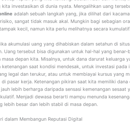
g kita investasikan di dunia nyata. Mengalihkan uang terse
online
adalah sebuah langkah yang, jika dilihat dari kacama
isiko, sangat tidak masuk akal. Mungkin bagi sebagian oran
tampak kecil, namun kita perlu melihatnya secara kumulatif
ika akumulasi uang yang dihabiskan dalam setahun di situs
. Uang tersebut bisa digunakan untuk hal-hal yang benar-
asa depan kita. Misalnya, untuk dana darurat keluarga y
ketenangan saat kondisi mendesak, untuk investasi pada 
ng legal dan terukur, atau untuk membiayai kursus yang 
ita di pasar kerja. Ketenangan pikiran saat kita memiliki dan
jauh lebih berharga daripada sensasi kemenangan sesaat 
ekulatif. Menjadi dewasa berarti mampu menunda kesenan
g lebih besar dan lebih stabil di masa depan.
Diri dalam Membangun Reputasi Digital