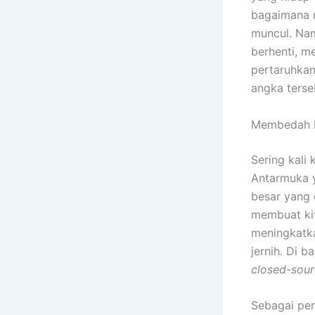
bagaimana r
muncul. Nam
berhenti, m
pertaruhkan
angka terse
Membedah M
Sering kali 
Antarmuka y
besar yang 
membuat kit
meningkatka
jernih. Di b
closed-sou
Sebagai pen