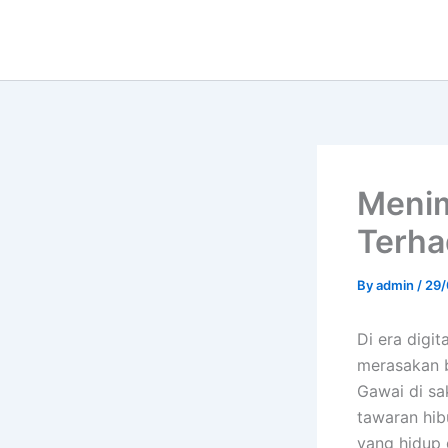
Skip
to
content
Menim
Terha
By
admin
/
29/
Di era digit
merasakan b
Gawai di sa
tawaran hib
yang hidup 