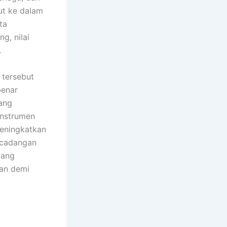
but ke dalam
ta
g, nilai
.
 tersebut
benar
ang
instrumen
meningkatkan
a cadangan
yang
gan demi