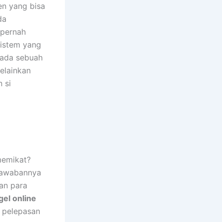
en yang bisa
da
 pernah
sistem yang
 pada sebuah
elainkan
 si
memikat?
 Jawabannya
an para
gel online
 pelepasan