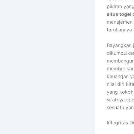
pikiran yan
situs togel 
manajemen r
taruhannya 
Bayangkan j
dikumpulkan
membangun m
memberikan 
keuangan ya
nilai diri k
yang kokoh 
sifatnya sp
sesuatu yan
Integritas 