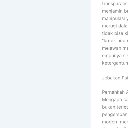
transparans
menjamin ba
manipulasi 
merugi dala
tidak bisa 
“kotak hita
melawan me
empunya sis
ketergantun
Jebakan Psi
Pernahkah A
Mengapa set
bukan terle
pengembang 
modern men