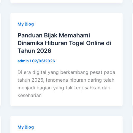
My Blog
Panduan Bijak Memahami
Dinamika Hiburan Togel Online di
Tahun 2026
admin
/
02/06/2026
Di era digital yang berkembang pesat pada
tahun 2026, fenomena hiburan daring telah
menjadi bagian yang tak terpisahkan dari
keseharian
My Blog