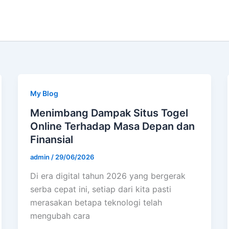
My Blog
Menimbang Dampak Situs Togel
Online Terhadap Masa Depan dan
Finansial
admin
/
29/06/2026
Di era digital tahun 2026 yang bergerak
serba cepat ini, setiap dari kita pasti
merasakan betapa teknologi telah
mengubah cara