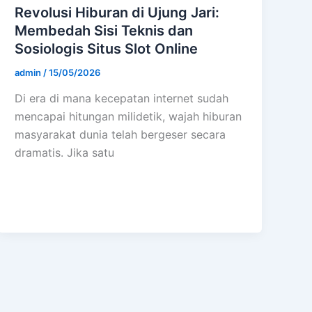
Revolusi Hiburan di Ujung Jari:
Membedah Sisi Teknis dan
Sosiologis Situs Slot Online
admin
/
15/05/2026
Di era di mana kecepatan internet sudah
mencapai hitungan milidetik, wajah hiburan
masyarakat dunia telah bergeser secara
dramatis. Jika satu