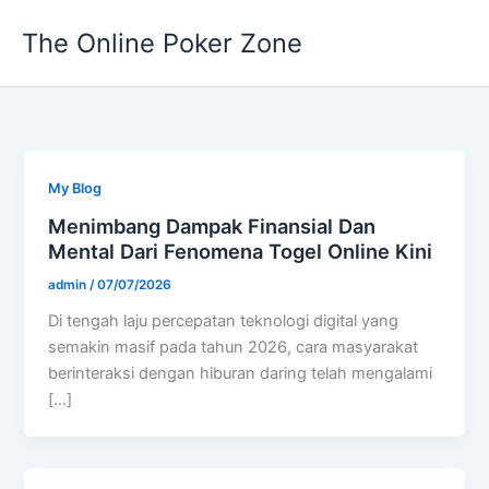
Skip
The Online Poker Zone
to
content
My Blog
Menimbang Dampak Finansial Dan
Mental Dari Fenomena Togel Online Kini
admin
/
07/07/2026
Di tengah laju percepatan teknologi digital yang
semakin masif pada tahun 2026, cara masyarakat
berinteraksi dengan hiburan daring telah mengalami
[…]