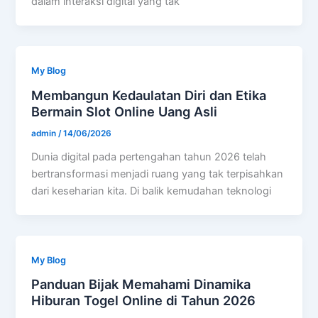
dalam interaksi digital yang tak
My Blog
Membangun Kedaulatan Diri dan Etika
Bermain Slot Online Uang Asli
admin
/
14/06/2026
Dunia digital pada pertengahan tahun 2026 telah
bertransformasi menjadi ruang yang tak terpisahkan
dari keseharian kita. Di balik kemudahan teknologi
My Blog
Panduan Bijak Memahami Dinamika
Hiburan Togel Online di Tahun 2026