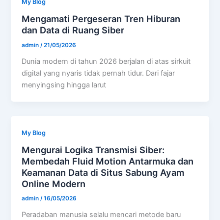
My Blog
Mengamati Pergeseran Tren Hiburan
dan Data di Ruang Siber
admin
/
21/05/2026
Dunia modern di tahun 2026 berjalan di atas sirkuit
digital yang nyaris tidak pernah tidur. Dari fajar
menyingsing hingga larut
My Blog
Mengurai Logika Transmisi Siber:
Membedah Fluid Motion Antarmuka dan
Keamanan Data di Situs Sabung Ayam
Online Modern
admin
/
16/05/2026
Peradaban manusia selalu mencari metode baru