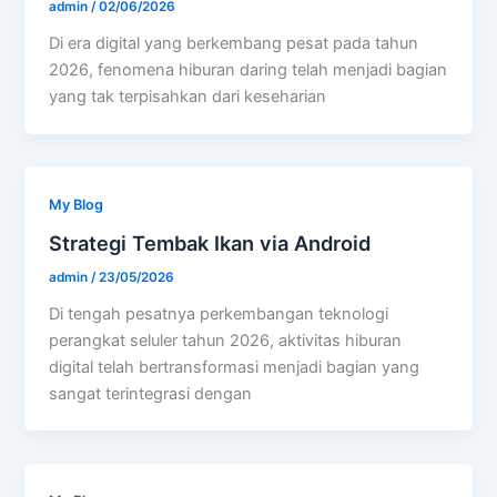
admin
/
02/06/2026
Di era digital yang berkembang pesat pada tahun
2026, fenomena hiburan daring telah menjadi bagian
yang tak terpisahkan dari keseharian
My Blog
Strategi Tembak Ikan via Android
admin
/
23/05/2026
Di tengah pesatnya perkembangan teknologi
perangkat seluler tahun 2026, aktivitas hiburan
digital telah bertransformasi menjadi bagian yang
sangat terintegrasi dengan